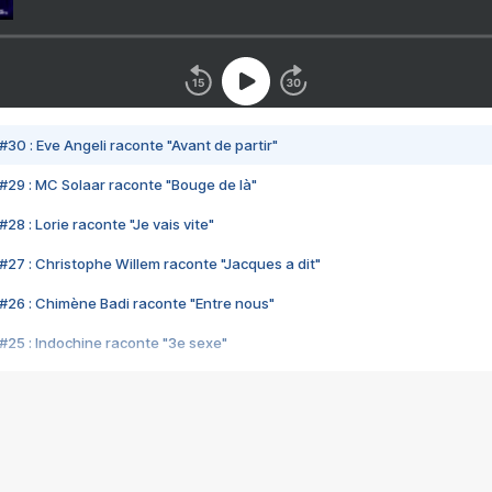
#30 : Eve Angeli raconte "Avant de partir"
#29 : MC Solaar raconte "Bouge de là"
28 : Lorie raconte "Je vais vite"
#27 : Christophe Willem raconte "Jacques a dit"
#26 : Chimène Badi raconte "Entre nous"
#25 : Indochine raconte "3e sexe"
#24 : Zaho raconte "C'est chelou"
#23 : Patrick Bruel raconte "Au café des délices"
#22 : Kyo raconte "Le chemin"