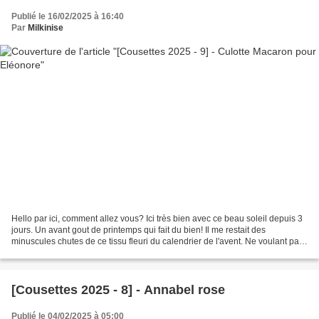
Publié le 16/02/2025 à 16:40
Par
Milkinise
Hello par ici, comment allez vous? Ici très bien avec ce beau soleil depuis 3
jours. Un avant gout de printemps qui fait du bien! Il me restait des
minuscules chutes de ce tissu fleuri du calendrier de l'avent. Ne voulant pas
les gâcher, j'ai choisi de...
[Cousettes 2025 - 8] - Annabel rose
Publié le 04/02/2025 à 05:00