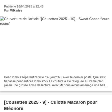
Publié le 16/04/2025 à 12:46
Par
Milkinise
Hello 2 mois séparent l'article d'aujourd'hui avec le dernier posté. Que s'est
t'il passé pendant ces 2 mois??? La couture a été reléguée au 2ème plan,
j'ai eu une grosse envie de lecture. Avec Mr nous avons aménagé une belle
bibliothèque dans la pièce...
[Cousettes 2025 - 9] - Culotte Macaron pour
Eléonore