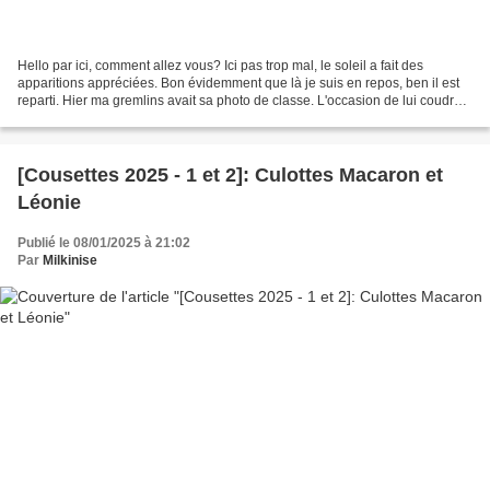
Hello par ici, comment allez vous? Ici pas trop mal, le soleil a fait des
apparitions appréciées. Bon évidemment que là je suis en repos, ben il est
reparti. Hier ma gremlins avait sa photo de classe. L'occasion de lui coudre
une jolie robe. Elle a fait...
[Cousettes 2025 - 1 et 2]: Culottes Macaron et
Léonie
Publié le 08/01/2025 à 21:02
Par
Milkinise