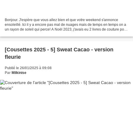
Bonjour. J'espère que vous allez bien et que votre weekend s'annonce
ensoleillé. Ici il y a encore pas mal de nuages mais de temps en temps on a
un rayon de soleil qui perce! A Noël 2023, j'avais eu 2 livres de couture pour
coudre des vêtements pour les...
[Cousettes 2025 - 5] Sweat Cacao - version
fleurie
Publié le 26/01/2025 à 09:08
Par
Milkinise