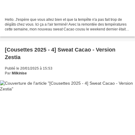
Hello. J'espère que vous allez bien et que la tempête n'a pas fait trop de
dégâts chez vous. Ici ça a l'air terminé! Avec la remontée des températures
cette semaine, mon nouveau sweat Cacao cousu le weekend dernier était
un peu trop chaud! Bon je l'ai...
[Cousettes 2025 - 4] Sweat Cacao - Version
Zestia
Publié le 20/01/2025 à 15:53
Par
Milkinise