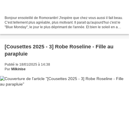
Bonjour ensoleillé de Romorantin! J'espère que chez vous aussi il fait beau.
C'est tellement plus agréable, plus motivant. Il parait qu'aujourd'hui c'est le
"Blue Monday", le jour le plus déprimant de l'année. Et bien le soleil en a
décidé autrement!!!...
[Cousettes 2025 - 3] Robe Roseline - Fille au
parapluie
Publié le 18/01/2025 à 14:38
Par
Milkinise