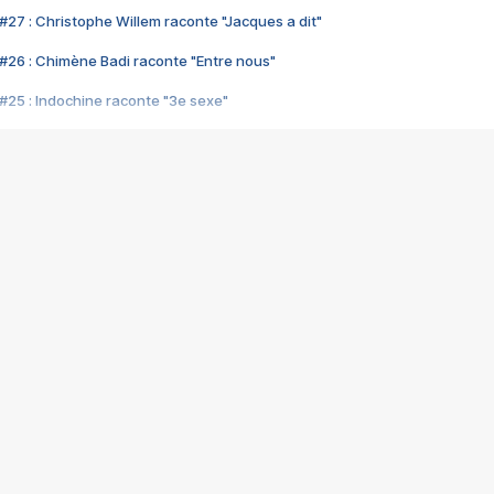
#27 : Christophe Willem raconte "Jacques a dit"
#26 : Chimène Badi raconte "Entre nous"
#25 : Indochine raconte "3e sexe"
#24 : Zaho raconte "C'est chelou"
#23 : Patrick Bruel raconte "Au café des délices"
#22 : Kyo raconte "Le chemin"
#21 : Nolwenn Leroy raconte "Cassé"
#20 : Patrick Hernandez raconte "Born to be alive"
#19 : Lorie raconte "Près de moi"
#18 : Michael Jones raconte "A nos actes manqués" (avec Jean-Jacque
#17 : Khaled raconte "Aïcha"
#16 : Corneille raconte "Parce qu'on vient de loin"